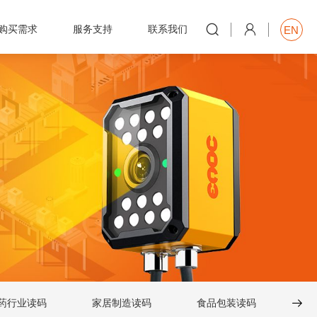


购买需求
服务支持
联系我们
EN

药行业读码
家居制造读码
食品包装读码

消