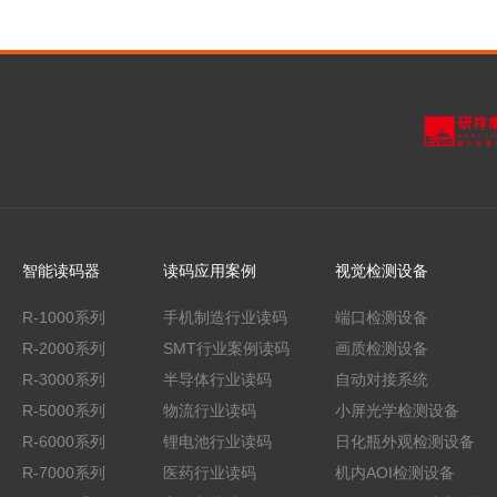
智能读码器
读码应用案例
视觉检测设备
R-1000系列
手机制造行业读码
端口检测设备
R-2000系列
SMT行业案例读码
画质检测设备
R-3000系列
半导体行业读码
自动对接系统
R-5000系列
物流行业读码
小屏光学检测设备
R-6000系列
锂电池行业读码
日化瓶外观检测设备
R-7000系列
医药行业读码
机内AOI检测设备