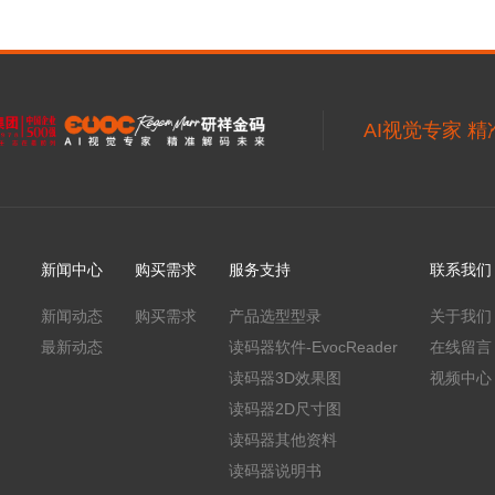
AI视觉专家 
新闻中心
购买需求
服务支持
联系我们
新闻动态
购买需求
产品选型型录
关于我们
最新动态
读码器软件-EvocReader
在线留言
读码器3D效果图
视频中心
读码器2D尺寸图
读码器其他资料
读码器说明书