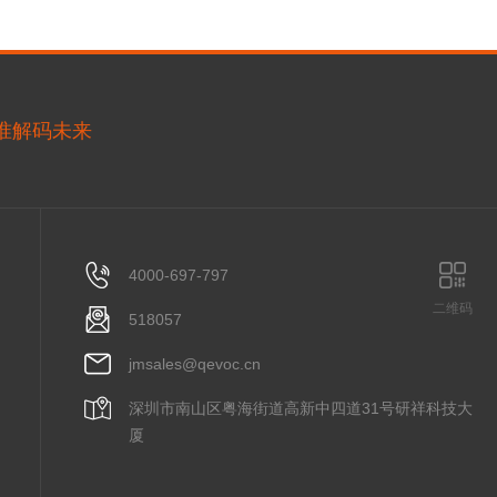
精准解码未来
4000-697-797
二维码
518057
jmsales@qevoc.cn
深圳市南山区粤海街道高新中四道31号研祥科技大
厦