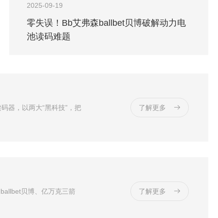
2025-09-19
零失误！Bb艾弗森ballbet贝博破解动力电
池读码难题
动力电池作为新能源汽车的“心脏”，不仅驱动车辆前
行，也是各类电子设备的能量来源。在高速行驶中，车
辆的安全性与每一个零部件的质量息息相关。因此，对
动力电池等关键部件实施全流程质量追溯与监控，已成
读码器，以两大“黑科技”，把
了解更多

为行业共识。然而，在电池电芯追溯过程中，高效、精
准的读码技术却面临多重严峻挑战。
了解更多

llbet贝博、亿万克三箭
了解更多
