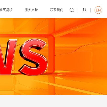


购买需求
服务支持
联系我们
EN
