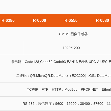
R-6380
R-6500
R-6550
R-6580
CMOS 图像传感器
1920*1200
条形码：Code128,Code39,Code93,EAN13,EAN8,UPC-A,UPC-E,
二维码：QR,MicroQR,DataMatrix（ECC200）,GS1 DataMat
TCP/IP，FTP，HTTP，ModBus，PROFINET，EtherN
RS-232，通信速度：9600，19200，38400，57600，115