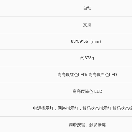
自动
支持
83*59*55（mm）
约378g
高亮度红色LED/ 高亮度白色LED
高亮度绿色 LED
电源指示灯，网络指示灯，解码状态指示灯,解码状态
调谐按键、触发按键