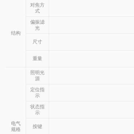
对焦方
式
偏振滤
光
结构
尺寸
重量
照明光
源
定位指
示
状态指
示
电气
按键
规格