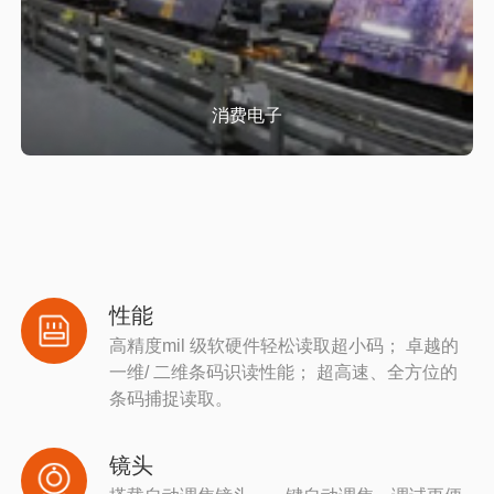
消费电子
性能
高精度mil 级软硬件轻松读取超小码； 卓越的
一维/ 二维条码识读性能； 超高速、全方位的
条码捕捉读取。
镜头