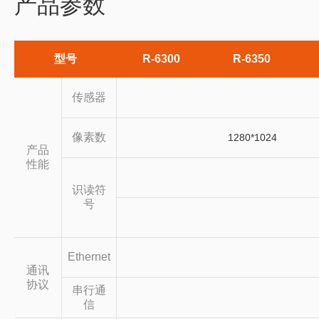
产品参数
型号
R-6300
R-6350
传感器
像素数
1280*1024
产品
性能
识读符
号
Ethernet
通讯
协议
串行通
信