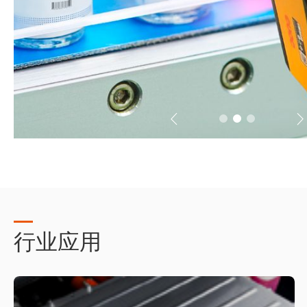

𐃮
行业应用