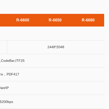
R-6600
R-6650
R-6680
2448*2048
CodeBar,ITF25
rix，PDF417
et/IP
200bps