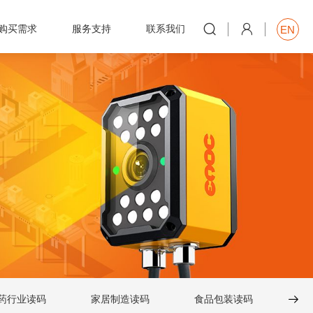


购买需求
服务支持
联系我们
EN

药行业读码
家居制造读码
食品包装读码

消