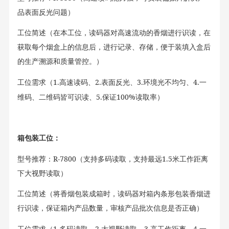
品表面反光问题
）
工位简述（
在本工位，读码器对高速流动的香烟进行识读，在
获取每个烟盒上的信息后，进行记录、存储，便于装填入盒后
的生产溯源和质量管控。
）
1.
2.
3.
4.
工位需求（
高速读码、
表面反光、
环境光不均匀、
一
5.
100%
维码、二维码皆可识读、
保证
读取率
）
箱包装工位：
R-7800
1.5
型号推荐：
（
支持多码读取，支持最远
米工作距离
下大视野读取
）
工位简述（
将香烟包装成箱时，读码器对箱内条形包装香烟进
行识读，保证箱内产品数量，审核产品批次信息是否正确
）
1.
2.
3.
4.