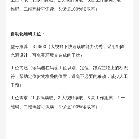
工位需求（
多码读取、
大视野读取、
高工作距离、
一
5.
100%
维码、二维码皆可识读、
保证
读取率
）
自动化堆码工位：
R-6600
型号推荐：
（
大视野下快速读取能力优秀，采用矩阵
光源设计，可免受环境光造成的干扰
）
工位简述（
读码器在码垛工位识别、定位、跟踪货物上的标识
符，帮助定位货物堆叠的位置，避免不必要的移动，减少人工
干预
）
1.
2.
3.
4.
工位需求（
多码读取、
大视野读取、
高工作距离、
一
5.
100%
维码、二维码皆可识读、
保证
读取率
）